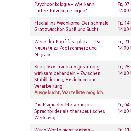
Psychoonkologie – Wie kann
Fr.
, 07
Unterstützung gelingen?
14.00
Medial ins Wachkoma: Der schmale
Fr.
, 14
Grat zwischen Spaß und Sucht
14.00
Wenn der Kopf fast platzt - Das
Fr.
, 21
Neueste zu Kopfschmerz und
14.00
Migräne
Komplexe Traumafolgestörung
Fr.
, 28
wirksam behandeln – Zwischen
14.00
Stabilisierung, Beziehung und
Verarbeitung
Ausgebucht, Warteliste möglich.
Die Magie der Metaphern -
Fr.
, 04
Sprachbilder als therapeutisches
14.00
Werkzeug
Wenn Worte nicht reichen –
Fr.
, 11