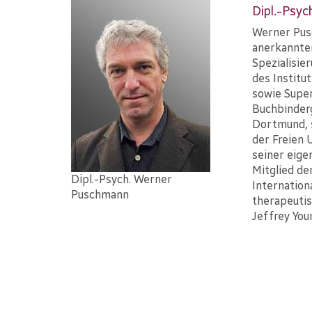
Dipl.-Psy
Werner Pus
anerkannte
Spezialisie
des Institu
sowie Super
Buchbinder
Dortmund, s
der Freien 
seiner eige
Mitglied d
Dipl.-Psych. Werner
Internation
Puschmann
therapeutis
Jeffrey You